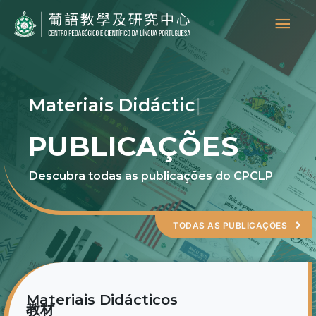
Skip
Main
to
content
Men
Materiais Didácticos
|
PUBLICAÇÕES
Descubra todas as publicações do CPCLP
TODAS AS PUBLICAÇÕES
Materiais Didácticos
教材